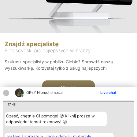
Znajdź specjalistę
Plebiscyt skupia najlepszych w branży
Szukasz specjalisty w pobliżu Ciebie? Sprawdź naszą
wyszukiwarkę. Korzystaj tylko z usług najlepszych!
Szukaj
ORŁY Nieruchomości
Live chat
17:48
Cześć, chętnie Ci pomogę! 🙂 Kliknij proszę w
odpowiedni temat rozmowy! 🙂
Organizator plebiscytu
Plebiscyt
Kontakt
Jestem Laureatem, chcę odebrać materiały
Bright Side Solutions sp. z o.
Laureaci
Kontakt