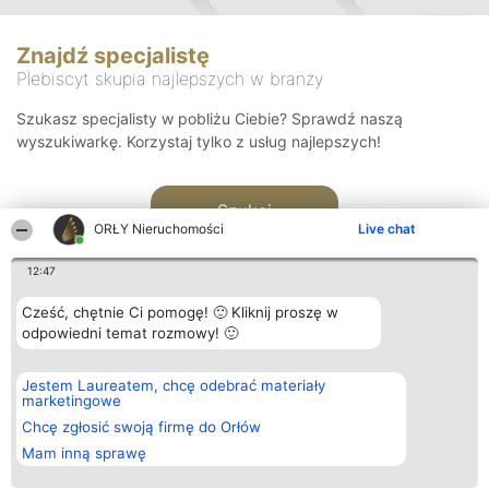
Znajdź specjalistę
Plebiscyt skupia najlepszych w branży
Szukasz specjalisty w pobliżu Ciebie? Sprawdź naszą
wyszukiwarkę. Korzystaj tylko z usług najlepszych!
Szukaj
ORŁY Nieruchomości
Live chat
12:47
Cześć, chętnie Ci pomogę! 🙂 Kliknij proszę w
odpowiedni temat rozmowy! 🙂
Organizator plebiscytu
Plebiscyt
Kontakt
Jestem Laureatem, chcę odebrać materiały
Bright Side Solutions sp. z o.
Laureaci
Kontakt
marketingowe
o. sp. k.
Lista
ul. Ruska 22
wszystkich
Chcę zgłosić swoją firmę do Orłów
Wrocław 50-079
Laureatów
Mam inną sprawę
KRS 0000749100 | Regon
Zasady
381313360 | NIP 8943132676
Regulamin
+48 508 492 400
Polityka