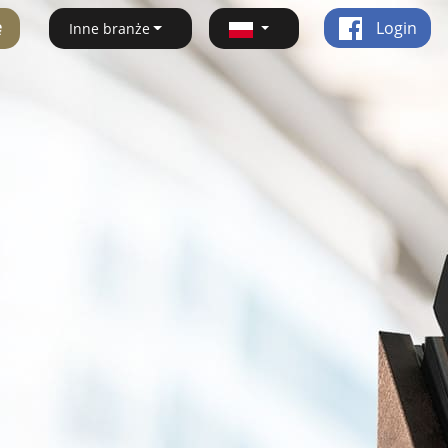
ę
Login
Inne branże