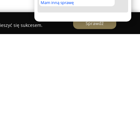
Mam inną sprawę
Sprawdź
ieszyć się sukcesem.
 specjalizuje się w przeprowadzaniu
hnicznych mieszkań i domów, zarówno na rynku
arakteryzuje się szerokim zakresem usług
 korzystanie z nowoczesnych kamer
i pracownicy mają możliwość wykrywania
podczas standardowych oględzin, między innymi