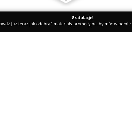
Gratulacje!
awdź już teraz jak odebrać materiały promocyjne, by móc w pełni c
Odbiory techniczne domów / mieszkań z termowizja - Kejor.pl
ań z termowizja -
O firmie:
Kejor
to firma z Krakowa, która
profesjonalnych odbiorów tec
pierwotnym, jak i wtórnym. Ch
inspekcyjnych, z naciskiem na
termowizyjnych.
Dzięki zastosowaniu termowizj
ukrytych wad, niewidocznych 