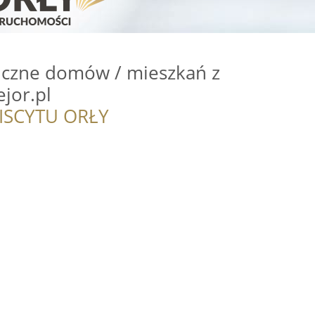
iczne domów / mieszkań z
ejor.pl
ISCYTU ORŁY