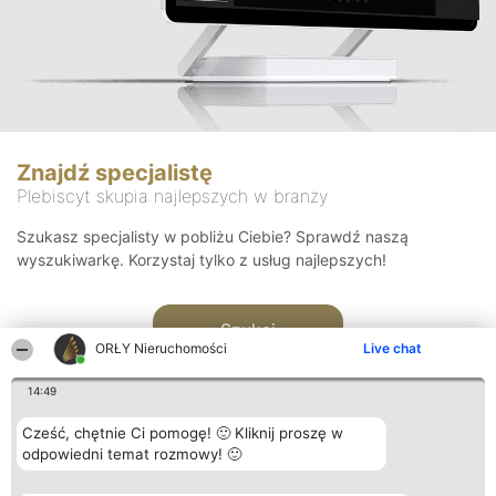
Znajdź specjalistę
Plebiscyt skupia najlepszych w branży
Szukasz specjalisty w pobliżu Ciebie? Sprawdź naszą
wyszukiwarkę. Korzystaj tylko z usług najlepszych!
Szukaj
ORŁY Nieruchomości
Live chat
14:49
Cześć, chętnie Ci pomogę! 🙂 Kliknij proszę w
odpowiedni temat rozmowy! 🙂
Organizator plebiscytu
Plebiscyt
Kontakt