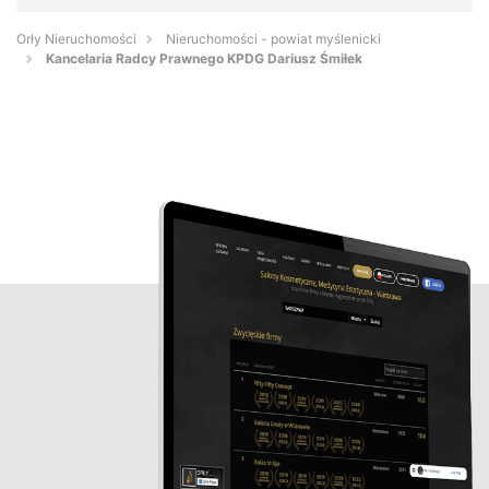
Orły Nieruchomości
Nieruchomości - powiat myślenicki
Kancelaria Radcy Prawnego KPDG Dariusz Śmiłek