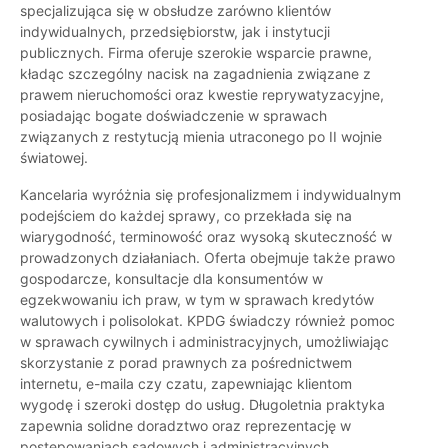
specjalizująca się w obsłudze zarówno klientów
indywidualnych, przedsiębiorstw, jak i instytucji
publicznych. Firma oferuje szerokie wsparcie prawne,
kładąc szczególny nacisk na zagadnienia związane z
prawem nieruchomości oraz kwestie reprywatyzacyjne,
posiadając bogate doświadczenie w sprawach
związanych z restytucją mienia utraconego po II wojnie
światowej.
Kancelaria wyróżnia się profesjonalizmem i indywidualnym
podejściem do każdej sprawy, co przekłada się na
wiarygodność, terminowość oraz wysoką skuteczność w
prowadzonych działaniach. Oferta obejmuje także prawo
gospodarcze, konsultacje dla konsumentów w
egzekwowaniu ich praw, w tym w sprawach kredytów
walutowych i polisolokat. KPDG świadczy również pomoc
w sprawach cywilnych i administracyjnych, umożliwiając
skorzystanie z porad prawnych za pośrednictwem
internetu, e-maila czy czatu, zapewniając klientom
wygodę i szeroki dostęp do usług. Długoletnia praktyka
zapewnia solidne doradztwo oraz reprezentację w
postępowaniach sądowych i administracyjnych.