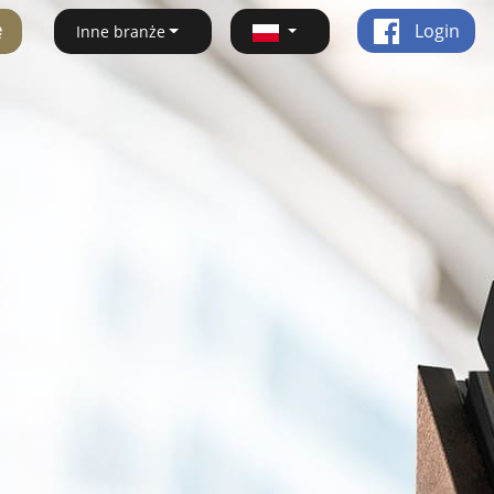
ę
Login
Inne branże