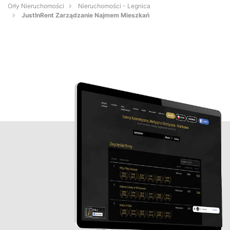
Orły Nieruchomości
Nieruchomości - Legnica
JustInRent Zarządzanie Najmem Mieszkań