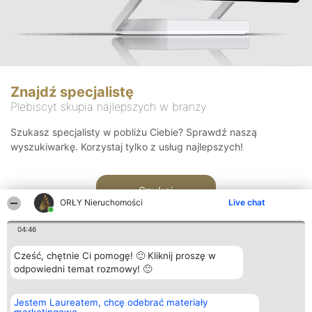
Znajdź specjalistę
Plebiscyt skupia najlepszych w branży
Szukasz specjalisty w pobliżu Ciebie? Sprawdź naszą
wyszukiwarkę. Korzystaj tylko z usług najlepszych!
Szukaj
ORŁY Nieruchomości
Live chat
04:46
Cześć, chętnie Ci pomogę! 🙂 Kliknij proszę w
odpowiedni temat rozmowy! 🙂
Organizator plebiscytu
Plebiscyt
Kontakt
Jestem Laureatem, chcę odebrać materiały
Bright Side Solutions sp. z o.
Laureaci
Kontakt