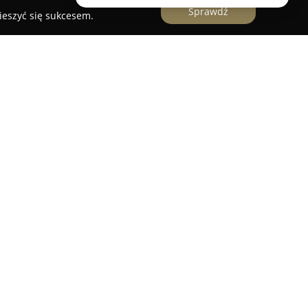
Sprawdź
ieszyć się sukcesem.
szkań i apartamentów
Kraków
to uznana agencja działająca aktywnie na
ca oddział w Krakowie przy ulicy Krupniczej 16.
kim w kompleksowej realizacji transakcji
nem oraz wynajmem mieszkań i apartamentów.
widualnym podejściem, które polega na
do szczególnych oczekiwań oraz preferencji
w zapewnia wsparcie i doradztwo na każdym
 dbając zarówno o komfort, jak i bezpieczeństwo
i oferty InVilla są: dokładna weryfikacja stanu