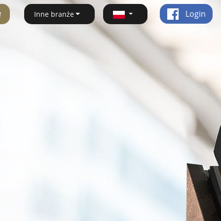
ę
Login
Inne branże