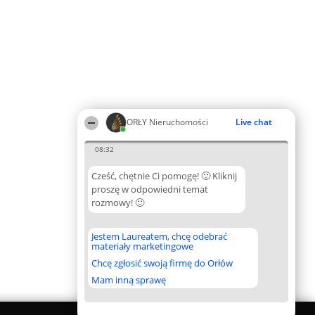
ORŁY Nieruchomości
Live chat
08:32
Cześć, chętnie Ci pomogę! 🙂 Kliknij
proszę w odpowiedni temat
rozmowy! 🙂
Jestem Laureatem, chcę odebrać
materiały marketingowe
Chcę zgłosić swoją firmę do Orłów
Mam inną sprawę