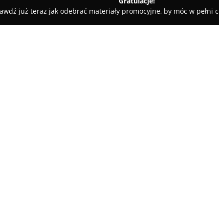
Gratulacje!
awdź już teraz jak odebrać materiały promocyjne, by móc w pełni c
InVilla biuro nieruchomości Kraków | Sprzedaż i wynajem mie
 | Sprzedaż i wynajem
O firmie:
InVilla biuro nieruchomości 
rynku nieruchomości, posiadają
Specjalizuje się przede wszyst
związanych ze sprzedażą, kup
Firma charakteryzuje się indy
dostosowywaniu zakresu usług 
klientów.
Zespół doświadczonych agentó
etapie procesu transakcyjnego,
klientów. Kluczowymi elementam