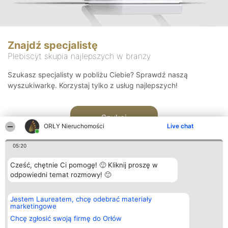
Znajdź specjalistę
Plebiscyt skupia najlepszych w branży
Szukasz specjalisty w pobliżu Ciebie? Sprawdź naszą
wyszukiwarkę. Korzystaj tylko z usług najlepszych!
Szukaj
ORŁY Nieruchomości
Live chat
05:20
Cześć, chętnie Ci pomogę! 🙂 Kliknij proszę w
odpowiedni temat rozmowy! 🙂
Organizator plebiscytu
Plebiscyt
Kontakt
Jestem Laureatem, chcę odebrać materiały
Bright Side Solutions sp. z o.
Laureaci
Kontakt
marketingowe
o. sp. k.
Lista
ul. Ruska 22
wszystkich
Chcę zgłosić swoją firmę do Orłów
Wrocław 50-079
Laureatów