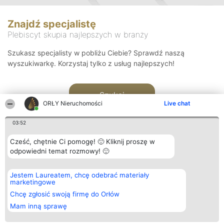
Znajdź specjalistę
Plebiscyt skupia najlepszych w branży
Szukasz specjalisty w pobliżu Ciebie? Sprawdź naszą
wyszukiwarkę. Korzystaj tylko z usług najlepszych!
Szukaj
ORŁY Nieruchomości
Live chat
03:52
Cześć, chętnie Ci pomogę! 🙂 Kliknij proszę w
odpowiedni temat rozmowy! 🙂
Organizator plebiscytu
Plebiscyt
Kontakt
Jestem Laureatem, chcę odebrać materiały
Bright Side Solutions sp. z o.
Laureaci
Kontakt
marketingowe
o. sp. k.
Lista
ul. Ruska 22
wszystkich
Chcę zgłosić swoją firmę do Orłów
Wrocław 50-079
Laureatów
Mam inną sprawę
KRS 0000749100 | Regon
Zasady
381313360 | NIP 8943132676
Regulamin
+48 508 492 400
Polityka