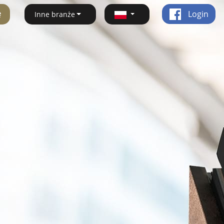
ę
Login
Inne branże