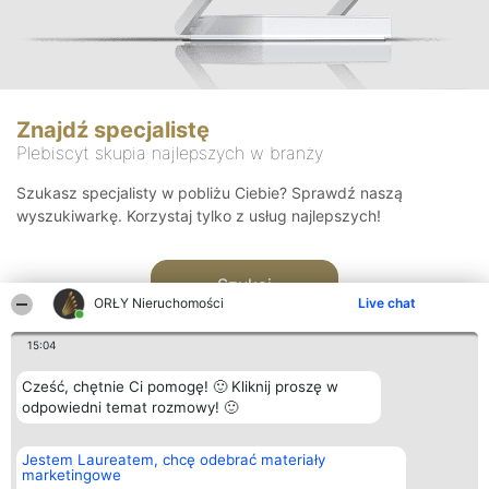
Znajdź specjalistę
Plebiscyt skupia najlepszych w branży
Szukasz specjalisty w pobliżu Ciebie? Sprawdź naszą
wyszukiwarkę. Korzystaj tylko z usług najlepszych!
Szukaj
ORŁY Nieruchomości
Live chat
15:04
Cześć, chętnie Ci pomogę! 🙂 Kliknij proszę w
odpowiedni temat rozmowy! 🙂
Organizator plebiscytu
Plebiscyt
Kontakt
Jestem Laureatem, chcę odebrać materiały
Bright Side Solutions sp. z o.
Laureaci
Kontakt
marketingowe
o. sp. k.
Lista