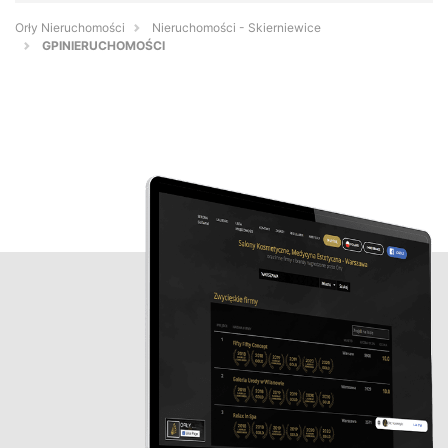
Orły Nieruchomości
Nieruchomości - Skierniewice
GPINIERUCHOMOŚCI