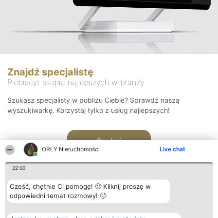
Znajdź specjalistę
Plebiscyt skupia najlepszych w branży
Szukasz specjalisty w pobliżu Ciebie? Sprawdź naszą
wyszukiwarkę. Korzystaj tylko z usług najlepszych!
Szukaj
ORŁY Nieruchomości
Live chat
22:00
Cześć, chętnie Ci pomogę! 🙂 Kliknij proszę w
odpowiedni temat rozmowy! 🙂
Organizator plebiscytu
Plebiscyt
Kontakt