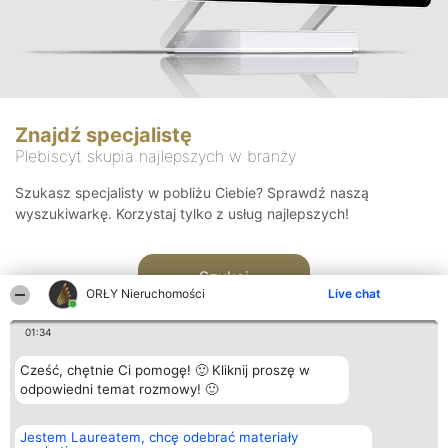
Znajdź specjalistę
Plebiscyt skupia najlepszych w branży
Szukasz specjalisty w pobliżu Ciebie? Sprawdź naszą
wyszukiwarkę. Korzystaj tylko z usług najlepszych!
Szukaj
ORŁY Nieruchomości
Live chat
01:34
Cześć, chętnie Ci pomogę! 🙂 Kliknij proszę w
odpowiedni temat rozmowy! 🙂
Organizator plebiscytu
Plebiscyt
Kontakt
Jestem Laureatem, chcę odebrać materiały
Bright Side Solutions sp. z o.
Laureaci
Kontakt