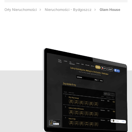
Orły Nieruchomości
Nieruchomości - Bydgoszcz
Glam House