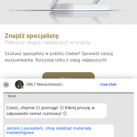
Znajdź specjalistę
Plebiscyt skupia najlepszych w branży
Szukasz specjalisty w pobliżu Ciebie? Sprawdź naszą
wyszukiwarkę. Korzystaj tylko z usług najlepszych!
Szukaj
ORŁY Nieruchomości
Live chat
19:44
Cześć, chętnie Ci pomogę! 🙂 Kliknij proszę w
odpowiedni temat rozmowy! 🙂
Organizator plebiscytu
Plebiscyt
Kontakt
Jestem Laureatem, chcę odebrać materiały
Bright Side Solutions sp. z o.
Laureaci
Kontakt
marketingowe
o. sp. k.
Lista