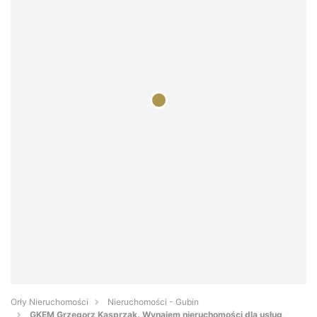
Orły Nieruchomości
Nieruchomości - Gubin
GKEM Grzegorz Kasprzak. Wynajem nieruchomości dla usług,