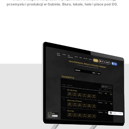
przemysłu i produkcji w Gubinie. Biura, lokale, hale i place pod DG.