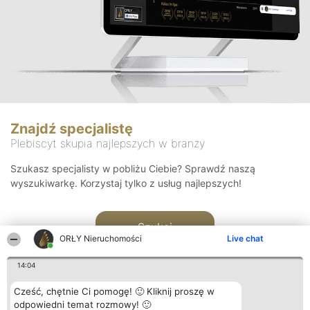
Znajdź specjalistę
Plebiscyt skupia najlepszych w branży
Szukasz specjalisty w pobliżu Ciebie? Sprawdź naszą
wyszukiwarkę. Korzystaj tylko z usług najlepszych!
Szukaj
ORŁY Nieruchomości
Live chat
14:04
Cześć, chętnie Ci pomogę! 🙂 Kliknij proszę w
odpowiedni temat rozmowy! 🙂