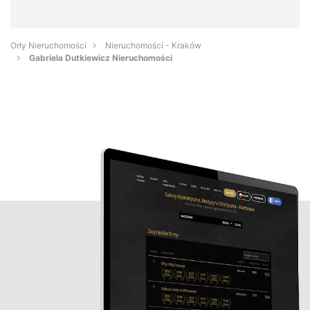
Orły Nieruchomości
Nieruchomości - Kraków
Gabriela Dutkiewicz Nieruchomości