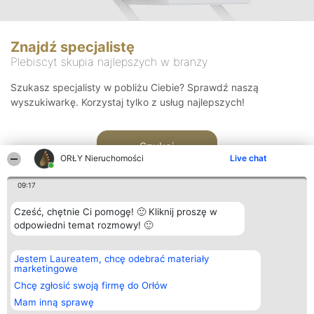
Znajdź specjalistę
Plebiscyt skupia najlepszych w branży
Szukasz specjalisty w pobliżu Ciebie? Sprawdź naszą
wyszukiwarkę. Korzystaj tylko z usług najlepszych!
Szukaj
ORŁY Nieruchomości
Live chat
09:17
Cześć, chętnie Ci pomogę! 🙂 Kliknij proszę w
odpowiedni temat rozmowy! 🙂
Organizator plebiscytu
Plebiscyt
Kontakt
Jestem Laureatem, chcę odebrać materiały
Bright Side Solutions sp. z o.
Laureaci
Kontakt
marketingowe
o. sp. k.
Lista
ul. Ruska 22
wszystkich
Chcę zgłosić swoją firmę do Orłów
Wrocław 50-079
Laureatów
Mam inną sprawę
KRS 0000749100 | Regon
Zasady
381313360 | NIP 8943132676
Regulamin