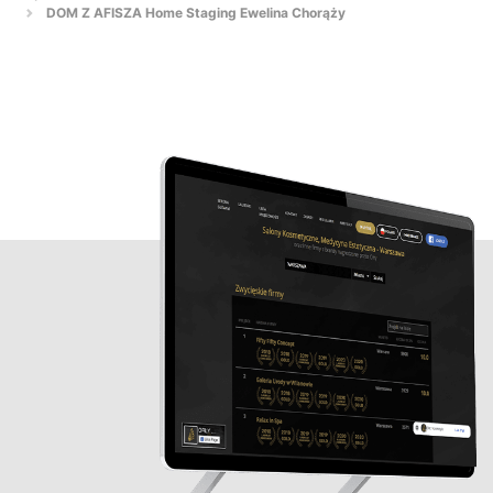
DOM Z AFISZA Home Staging Ewelina Chorąży