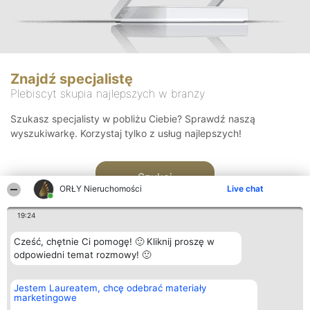
Znajdź specjalistę
Plebiscyt skupia najlepszych w branży
Szukasz specjalisty w pobliżu Ciebie? Sprawdź naszą
wyszukiwarkę. Korzystaj tylko z usług najlepszych!
Szukaj
ORŁY Nieruchomości
Live chat
19:24
Cześć, chętnie Ci pomogę! 🙂 Kliknij proszę w
odpowiedni temat rozmowy! 🙂
Organizator plebiscytu
Plebiscyt
Kontakt
Jestem Laureatem, chcę odebrać materiały
Bright Side Solutions sp. z o.
Laureaci
Kontakt
marketingowe
o. sp. k.
Lista
ul. Ruska 22
wszystkich