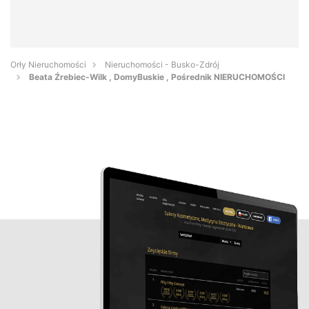
Orły Nieruchomości
Nieruchomości - Busko-Zdrój
Beata Źrebiec-Wilk , DomyBuskie , Pośrednik NIERUCHOMOŚCI