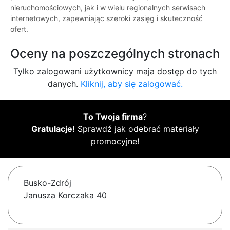
nieruchomościowych, jak i w wielu regionalnych serwisach
internetowych, zapewniając szeroki zasięg i skuteczność
ofert.
Oceny na poszczególnych stronach
Tylko zalogowani użytkownicy maja dostęp do tych
danych.
Kliknij, aby się zalogować.
To Twoja firma
?
Gratulacje!
Sprawdź jak odebrać materiały
promocyjne!
Busko-Zdrój
Janusza Korczaka 40