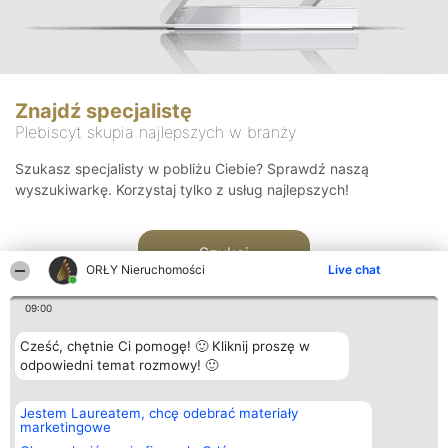
Znajdź specjalistę
Plebiscyt skupia najlepszych w branży
Szukasz specjalisty w pobliżu Ciebie? Sprawdź naszą
wyszukiwarkę. Korzystaj tylko z usług najlepszych!
Szukaj
ORŁY Nieruchomości
Live chat
09:00
Cześć, chętnie Ci pomogę! 🙂 Kliknij proszę w
odpowiedni temat rozmowy! 🙂
Organizator plebiscytu
Plebiscyt
Kontakt
Jestem Laureatem, chcę odebrać materiały
Bright Side Solutions sp. z o.
Laureaci
Kontakt
marketingowe
o. sp. k.
Lista
ul. Ruska 22
wszystkich