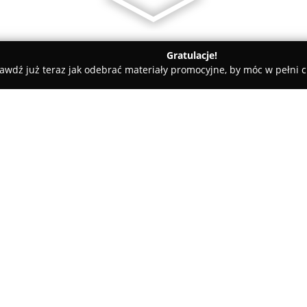
Gratulacje!
awdź już teraz jak odebrać materiały promocyjne, by móc w pełni c
Apartments Targowa 3 Lublin
O firmie:
Apartments Targowa 3 Lublin
lokalizacji, które zapewniają
nowoczesne wyposażenie. Usytu
apartamenty wyróżniają się bli
w tym Zamku Lubelskiego i Sta
Dzięki tej lokalizacji zapewnio
miasta oraz kulturalnych punk