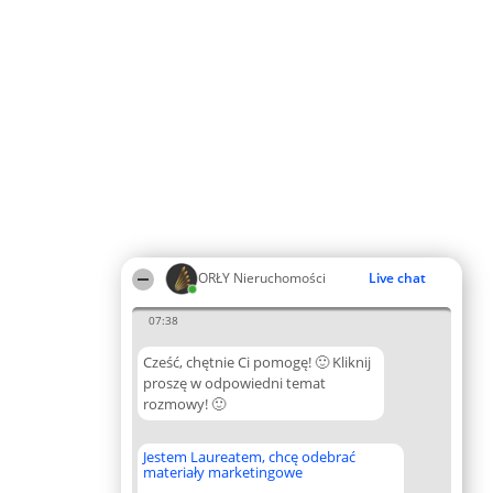
ORŁY Nieruchomości
Live chat
07:38
Cześć, chętnie Ci pomogę! 🙂 Kliknij
proszę w odpowiedni temat
rozmowy! 🙂
Jestem Laureatem, chcę odebrać
materiały marketingowe