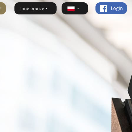
ę
Login
Inne branże