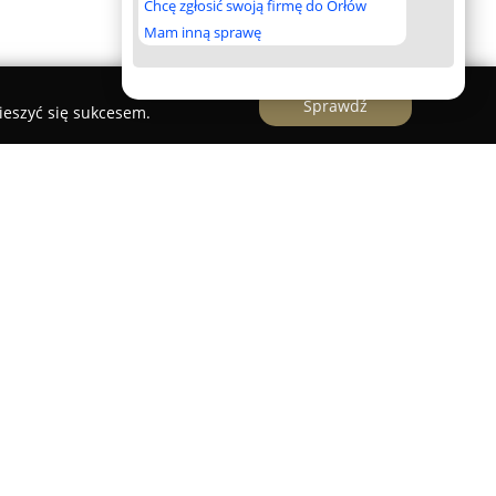
Chcę zgłosić swoją firmę do Orłów
Mam inną sprawę
Sprawdź
ieszyć się sukcesem.
to obiekty noclegowe położone w korzystnej
 wygodne warunki pobytu osobom preferującym
owane przy ul. Targowej 3 w Lublinie,
skością ważnych miejskich atrakcji turystycznych,
rego Miasta oddalonych o około 500 metrów.
ny jest szybki dostęp do historycznego centrum
tów Lublina.