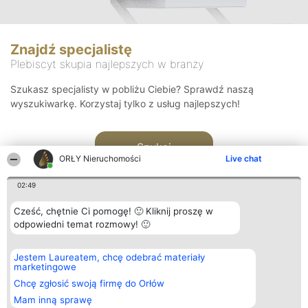
Znajdź specjalistę
Plebiscyt skupia najlepszych w branży
Szukasz specjalisty w pobliżu Ciebie? Sprawdź naszą
wyszukiwarkę. Korzystaj tylko z usług najlepszych!
Szukaj
ORŁY Nieruchomości
Live chat
02:49
Cześć, chętnie Ci pomogę! 🙂 Kliknij proszę w
odpowiedni temat rozmowy! 🙂
Organizator plebiscytu
Plebiscyt
Kontakt
Jestem Laureatem, chcę odebrać materiały
Bright Side Solutions sp. z o.
Laureaci
Kontakt
marketingowe
o. sp. k.
Lista
ul. Ruska 22
wszystkich
Chcę zgłosić swoją firmę do Orłów
Wrocław 50-079
Laureatów
Mam inną sprawę
KRS 0000749100 | Regon
Zasady