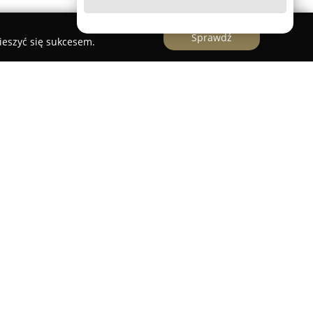
Sprawdź
ieszyć się sukcesem.
t deweloperem aktywnym na rynku
w Białymstoku. Firma specjalizuje się w
tycji apartamentowych, które powstają w
asta, między innymi przy ulicy Jurowieckiej.
tów jest elegancka architektura, łącząca aktualne
ania.
óżnorodne mieszkania, w tym lokale od dwu- do
nymi rozwiązaniami, takimi jak przestronne