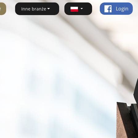
ę
Login
Inne branże