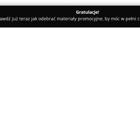
Gratulacje!
awdź już teraz jak odebrać materiały promocyjne, by móc w pełni c
Apartamenty Jagiellońskie
O firmie:
Apartamenty Jagiellońskie
jes
nieruchomości mieszkaniowych 
realizacji nowoczesnych inwes
strategicznych lokalizacjach mi
Charakterystyczną cechą projek
trendy z wysoką jakością wykon
Oferowane osiedla zawierają r
czteropokojowych, z funkcjonal