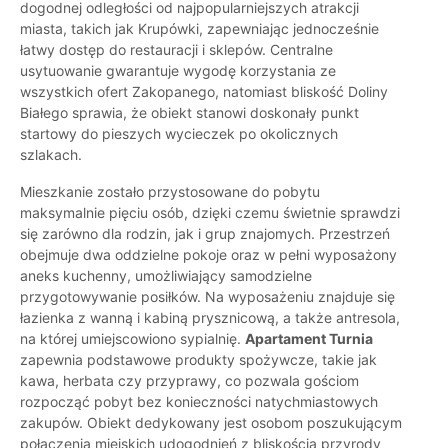
dogodnej odległości od najpopularniejszych atrakcji
miasta, takich jak Krupówki, zapewniając jednocześnie
łatwy dostęp do restauracji i sklepów. Centralne
usytuowanie gwarantuje wygodę korzystania ze
wszystkich ofert Zakopanego, natomiast bliskość Doliny
Białego sprawia, że obiekt stanowi doskonały punkt
startowy do pieszych wycieczek po okolicznych
szlakach.
Mieszkanie zostało przystosowane do pobytu
maksymalnie pięciu osób, dzięki czemu świetnie sprawdzi
się zarówno dla rodzin, jak i grup znajomych. Przestrzeń
obejmuje dwa oddzielne pokoje oraz w pełni wyposażony
aneks kuchenny, umożliwiający samodzielne
przygotowywanie posiłków. Na wyposażeniu znajduje się
łazienka z wanną i kabiną prysznicową, a także antresola,
na której umiejscowiono sypialnię.
Apartament Turnia
zapewnia podstawowe produkty spożywcze, takie jak
kawa, herbata czy przyprawy, co pozwala gościom
rozpocząć pobyt bez konieczności natychmiastowych
zakupów. Obiekt dedykowany jest osobom poszukującym
połączenia miejskich udogodnień z bliskością przyrody