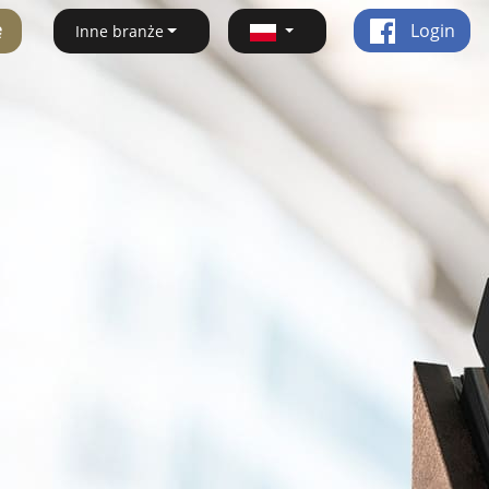
ę
Login
Inne branże