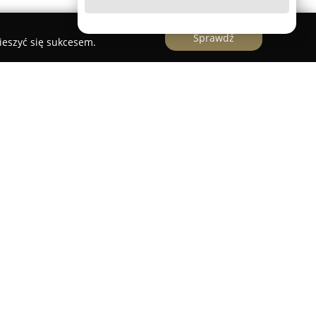
Sprawdź
ieszyć się sukcesem.
wer Gdynia
znajduje się w prestiżowej części
iętego Maksymiliana. Obiekt usytuowany przy
ostał ukończony w 2021 roku, harmonijnie
ektoniczny gdyńskiego modernizmu.
e i jasne wnętrza o metrażu około 40-41 m².
ażona w niezbędny sprzęt, a goście mają do
widokiem na panoramę miasta. W apartamencie
niony jest dostęp do bezpłatnego Wi-Fi, co