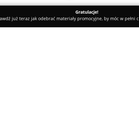
Gratulacje!
awdź już teraz jak odebrać materiały promocyjne, by móc w pełni c
Apartament 718 - Modern Tower Gdynia
ynia
O firmie:
Apartament 718 – Modern To
Gdyni, w dzielnicy Wzgórze Św
ulicy Kazimierza Górskiego 1 z
wpisując się w dorobek archit
Apartament oferuje przestronn
Kuchnia została w pełni wypos
dyspozycji również balkon z 
znajduje się pralka oraz zapew