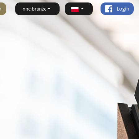
ę
Login
Inne branże