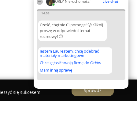
ORŁY Nieruchomości
Live chat
14:09
Cześć, chętnie Ci pomogę! 🙂 Kliknij
proszę w odpowiedni temat
rozmowy! 🙂
Jestem Laureatem, chcę odebrać
materiały marketingowe
Chcę zgłosić swoją firmę do Orłów
Mam inną sprawę
Sprawdź
ieszyć się sukcesem.