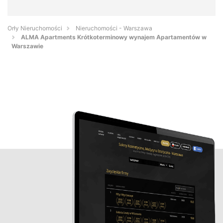
Orły Nieruchomości
Nieruchomości - Warszawa
ALMA Apartments Krótkoterminowy wynajem Apartamentów w
Warszawie