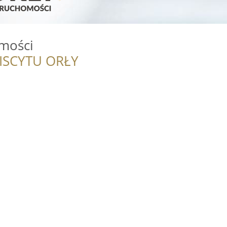
mości
ISCYTU ORŁY