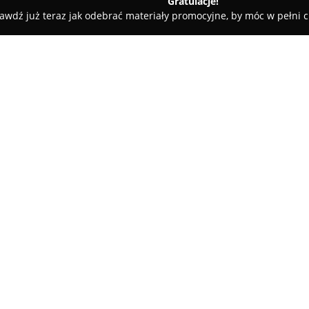
Gratulacje!
awdź już teraz jak odebrać materiały promocyjne, by móc w pełni c
A&G Nieruchomości
O firmie:
A&G Nieruchomości
jest uzna
nieruchomości w Trójmieście o
Firma świadczy wszechstronne 
profesjonalnego pośrednictwa
nieruchomości. Doświadczenie z
uprawnień rzeczoznawcy majątk
klientom poczucie bezpieczeńs
Przedsiębiorstwo realizuje tak
oferuje wsparcie na każdym etap
firmy jest indywidualne podejś