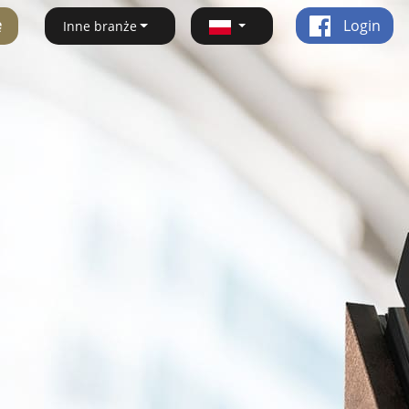
ę
Login
Inne branże