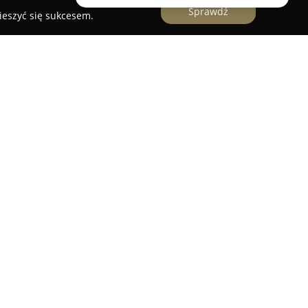
Sprawdź
ieszyć się sukcesem.
nym podmiotem działającym na rynku
raz na terenie całego województwa pomorskiego.
usługi w zakresie wyceny nieruchomości,
 oraz fachowego doradztwa w dziedzinie
dobyte przez lata, a także posiadanie
owego i licencji pośrednika, zapewniają
twa oraz wysoką jakość obsługi.
że sporządzanie świadectw energetycznych i
ie realizacji transakcji. Charakterystyczne dla
cie do klientów i dokładne analizowanie stanu