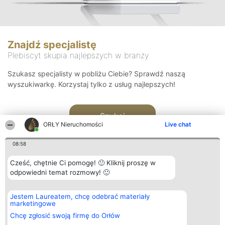
Znajdź specjalistę
Plebiscyt skupia najlepszych w branży
Szukasz specjalisty w pobliżu Ciebie? Sprawdź naszą
wyszukiwarkę. Korzystaj tylko z usług najlepszych!
Szukaj
ORŁY Nieruchomości
Live chat
08:58
Cześć, chętnie Ci pomogę! 🙂 Kliknij proszę w
odpowiedni temat rozmowy! 🙂
Organizator plebiscytu
Plebiscyt
Kontakt
Jestem Laureatem, chcę odebrać materiały
Bright Side Solutions sp. z o.
Laureaci
Kontakt
marketingowe
o. sp. k.
Lista
ul. Ruska 22
wszystkich
Chcę zgłosić swoją firmę do Orłów
Wrocław 50-079
Laureatów