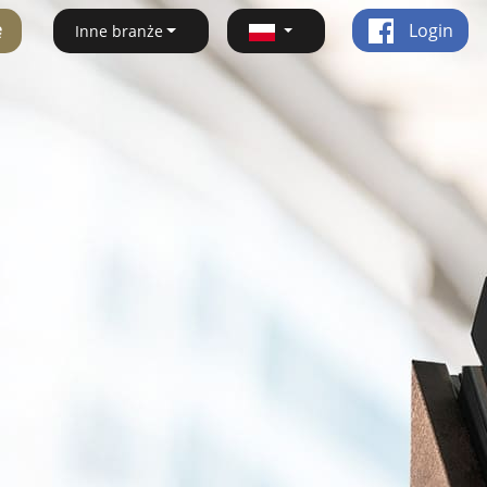
ę
Login
Inne branże