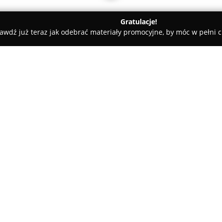
Gratulacje!
awdź już teraz jak odebrać materiały promocyjne, by móc w pełni c
homfi
O firmie:
homfi
jest profesjonalną agenc
kompleksowym oraz innowacyjn
uznawana jest za jedną z najb
zdobywając liczne wyróżnieni
międzynarodowe, jak i krajowe 
Przedsiębiorstwo realizuje wi
na prostocie, przyjazności or
rozwiązania jako pierwsza i je