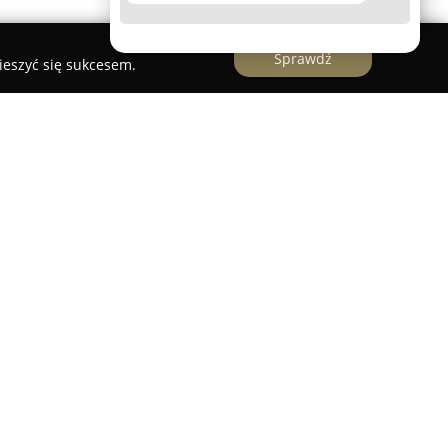
Sprawdź
ieszyć się sukcesem.
ją nieruchomości, która wyróżnia się
ym podejściem na polskim rynku. Firma
ardziej nagradzanych krajowych agencji,
a obejmujące zarówno prestiżowe nagrody
godła potwierdzające wysoką jakość usług.
zję nowoczesnego rynku nieruchomości, skupioną
az bezpieczeństwie, wprowadzając unikatowe
dyna agencja 360° w Polsce.