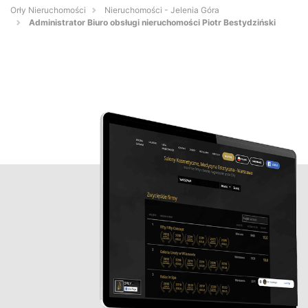
Orły Nieruchomości
Nieruchomości - Jelenia Góra
Administrator Biuro obsługi nieruchomości Piotr Bestydziński