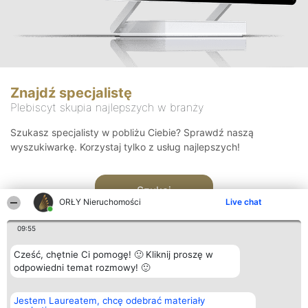
Znajdź specjalistę
Plebiscyt skupia najlepszych w branży
Szukasz specjalisty w pobliżu Ciebie? Sprawdź naszą
wyszukiwarkę. Korzystaj tylko z usług najlepszych!
Szukaj
ORŁY Nieruchomości
Live chat
09:55
Cześć, chętnie Ci pomogę! 🙂 Kliknij proszę w
odpowiedni temat rozmowy! 🙂
Organizator plebiscytu
Plebiscyt
Kontakt
Jestem Laureatem, chcę odebrać materiały
Bright Side Solutions sp. z o.
Laureaci
Kontakt