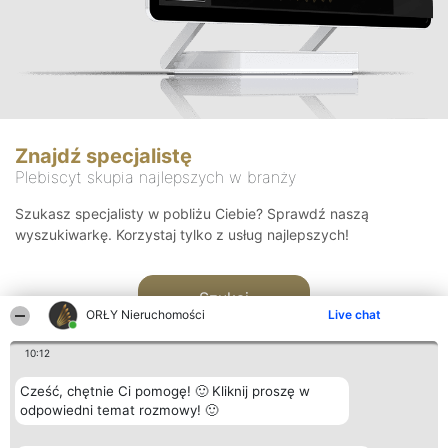
Znajdź specjalistę
Plebiscyt skupia najlepszych w branży
Szukasz specjalisty w pobliżu Ciebie? Sprawdź naszą
wyszukiwarkę. Korzystaj tylko z usług najlepszych!
Szukaj
ORŁY Nieruchomości
Live chat
10:12
Cześć, chętnie Ci pomogę! 🙂 Kliknij proszę w
odpowiedni temat rozmowy! 🙂
Organizator plebiscytu
Plebiscyt
Kontakt