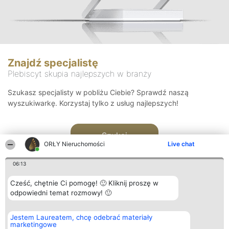
Znajdź specjalistę
Plebiscyt skupia najlepszych w branży
Szukasz specjalisty w pobliżu Ciebie? Sprawdź naszą
wyszukiwarkę. Korzystaj tylko z usług najlepszych!
Szukaj
ORŁY Nieruchomości
Live chat
06:13
Cześć, chętnie Ci pomogę! 🙂 Kliknij proszę w
odpowiedni temat rozmowy! 🙂
Organizator plebiscytu
Plebiscyt
Kontakt
Jestem Laureatem, chcę odebrać materiały
Bright Side Solutions sp. z o.
Laureaci
Kontakt
marketingowe
o. sp. k.
Lista