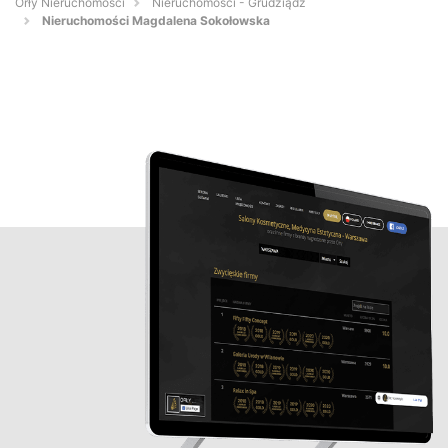
Orły Nieruchomości
Nieruchomości - Grudziądz
Nieruchomości Magdalena Sokołowska