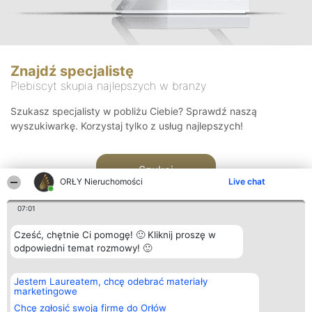
Znajdź specjalistę
Plebiscyt skupia najlepszych w branży
Szukasz specjalisty w pobliżu Ciebie? Sprawdź naszą
wyszukiwarkę. Korzystaj tylko z usług najlepszych!
Szukaj
ORŁY Nieruchomości
Live chat
07:01
Cześć, chętnie Ci pomogę! 🙂 Kliknij proszę w
odpowiedni temat rozmowy! 🙂
Organizator plebiscytu
Plebiscyt
Kontakt
Jestem Laureatem, chcę odebrać materiały
Bright Side Solutions sp. z o.
Laureaci
Kontakt
marketingowe
o. sp. k.
Lista
ul. Ruska 22
wszystkich
Chcę zgłosić swoją firmę do Orłów