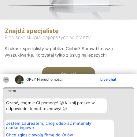
Znajdź specjalistę
Plebiscyt skupia najlepszych w branży
Szukasz specjalisty w pobliżu Ciebie? Sprawdź naszą
wyszukiwarkę. Korzystaj tylko z usług najlepszych!
Szukaj
ORŁY Nieruchomości
Live chat
07:38
Cześć, chętnie Ci pomogę! 🙂 Kliknij proszę w
odpowiedni temat rozmowy! 🙂
Organizator plebiscytu
Plebiscyt
Kontakt
Jestem Laureatem, chcę odebrać materiały
Bright Side Solutions sp. z o.
Laureaci
Kontakt
marketingowe
o. sp. k.
Lista
ul. Ruska 22
wszystkich
Chcę zgłosić swoją firmę do Orłów