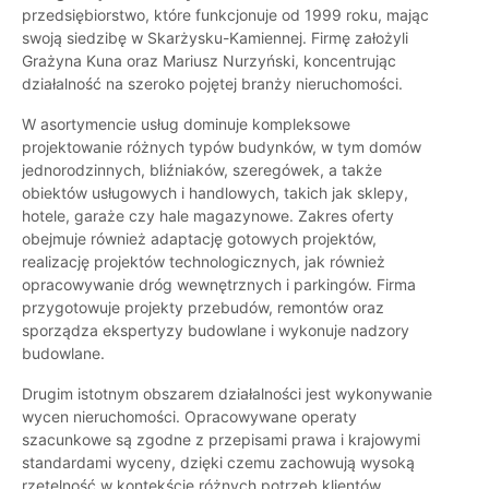
przedsiębiorstwo, które funkcjonuje od 1999 roku, mając
swoją siedzibę w Skarżysku-Kamiennej. Firmę założyli
Grażyna Kuna oraz Mariusz Nurzyński, koncentrując
działalność na szeroko pojętej branży nieruchomości.
W asortymencie usług dominuje kompleksowe
projektowanie różnych typów budynków, w tym domów
jednorodzinnych, bliźniaków, szeregówek, a także
obiektów usługowych i handlowych, takich jak sklepy,
hotele, garaże czy hale magazynowe. Zakres oferty
obejmuje również adaptację gotowych projektów,
realizację projektów technologicznych, jak również
opracowywanie dróg wewnętrznych i parkingów. Firma
przygotowuje projekty przebudów, remontów oraz
sporządza ekspertyzy budowlane i wykonuje nadzory
budowlane.
Drugim istotnym obszarem działalności jest wykonywanie
wycen nieruchomości. Opracowywane operaty
szacunkowe są zgodne z przepisami prawa i krajowymi
standardami wyceny, dzięki czemu zachowują wysoką
rzetelność w kontekście różnych potrzeb klientów,