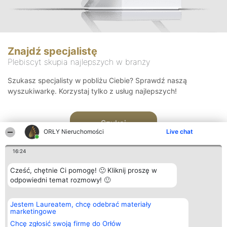
Znajdź specjalistę
Plebiscyt skupia najlepszych w branży
Szukasz specjalisty w pobliżu Ciebie? Sprawdź naszą
wyszukiwarkę. Korzystaj tylko z usług najlepszych!
Szukaj
ORŁY Nieruchomości
Live chat
16:24
Cześć, chętnie Ci pomogę! 🙂 Kliknij proszę w
odpowiedni temat rozmowy! 🙂
Organizator plebiscytu
Plebiscyt
Kontakt
Jestem Laureatem, chcę odebrać materiały
Bright Side Solutions sp. z o.
Laureaci
Kontakt
marketingowe
o. sp. k.
Lista
ul. Ruska 22
wszystkich
Chcę zgłosić swoją firmę do Orłów