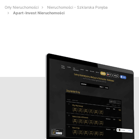
Orły Nieruchomości
Nieruchomości - Szklarska Poręba
Apart-Invest Nieruchomości