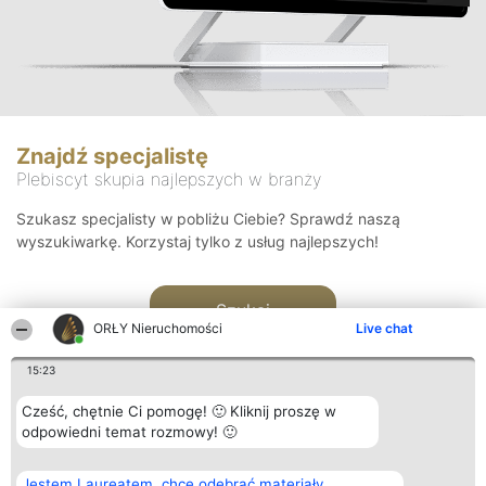
Znajdź specjalistę
Plebiscyt skupia najlepszych w branży
Szukasz specjalisty w pobliżu Ciebie? Sprawdź naszą
wyszukiwarkę. Korzystaj tylko z usług najlepszych!
Szukaj
ORŁY Nieruchomości
Live chat
15:23
Cześć, chętnie Ci pomogę! 🙂 Kliknij proszę w
odpowiedni temat rozmowy! 🙂
Organizator plebiscytu
Plebiscyt
Kontakt
Jestem Laureatem, chcę odebrać materiały
Bright Side Solutions sp. z o.
Laureaci
Kontakt