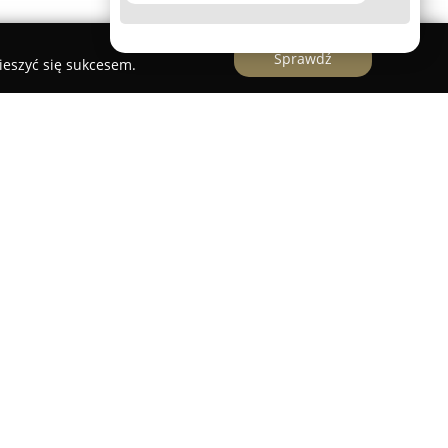
Sprawdź
ieszyć się sukcesem.
linie jest uznawanym uczestnikiem rynku
m się na wszechstronnym wsparciu w procesie
mu mieszkań, domów i różnego rodzaju obiektów.
y ulicy Wrońskiej 1D, a zespół specjalistów
cią lokalnego rynku, co umożliwia świadczenie
adztwa na wszystkich etapach transakcji.
żą wagę do indywidualnego podejścia, które
znemu przeprowadzeniu każdej operacji,
z procesem.