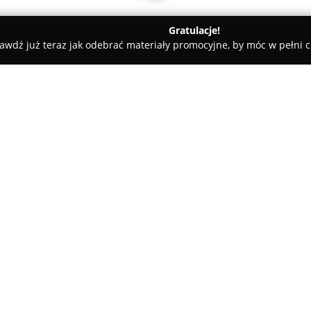
Gratulacje!
awdź już teraz jak odebrać materiały promocyjne, by móc w pełni c
Freedom Nieruchomości
O firmie:
Freedom Nieruchomości
w Lub
nieruchomości, koncentrujący
sprzedaży, zakupu oraz wynaj
Siedziba biura znajduje się prz
wyróżnia się głęboką znajomoś
profesjonalnych usług oraz dor
Przedsiębiorstwo przykłada du
sprzyja bezpiecznemu i skutec
minimalizując stres związany 