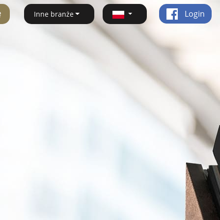
ę
Login
Inne branże