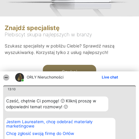
Znajdź specjalistę
Plebiscyt skupia najlepszych w branży
Szukasz specjalisty w pobliżu Ciebie? Sprawdź naszą
wyszukiwarkę. Korzystaj tylko z usług najlepszych!
Szukaj
ORŁY Nieruchomości
Live chat
13:10
Cześć, chętnie Ci pomogę! 🙂 Kliknij proszę w
odpowiedni temat rozmowy! 🙂
Organizator plebiscytu
Plebiscyt
Kontakt
Jestem Laureatem, chcę odebrać materiały
Bright Side Solutions sp. z o.
Laureaci
Kontakt
marketingowe
o. sp. k.
Lista
ul. Ruska 22
wszystkich
Chcę zgłosić swoją firmę do Orłów
Wrocław 50-079
Laureatów