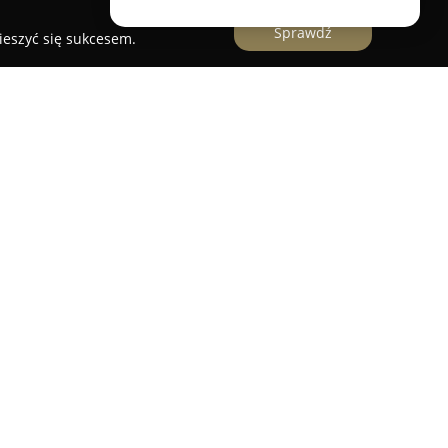
Sprawdź
ieszyć się sukcesem.
 z siedzibą w Krakowie, świadczy kompleksowe
akup oraz wynajem nieruchomości. Firma
ejściem do współpracy, dostosowując strategie
czekiwań klientów, zarówno tych poszukujących
ń w centrach miast.
ie przy analizie trendów rynkowych oraz
jących sprawnej realizacji transakcji, wskazując
akcyjności ofert, które nie wymagają znacznych
rci biura doradzają w wyborze odpowiedniej