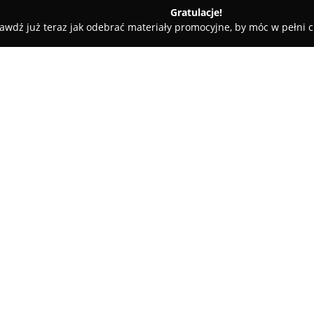
Gratulacje!
awdź już teraz jak odebrać materiały promocyjne, by móc w pełni c
Lokalove Biuro Nieruchomości
O firmie:
Lokalove
Biuro Nieruchomości,
usługi obejmujące sprzedaż, z
odznacza się nowoczesnym pod
działania do indywidualnych o
domu z ogrodem, jak i mieszka
Zespół Lokalove oferuje wsparc
identyfikacji czynników sprzyja
również metody zwiększania atr
inwestycji finansowych. Ekspe