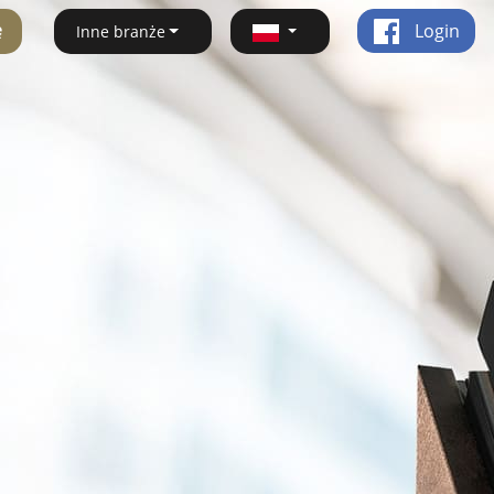
ę
Login
Inne branże