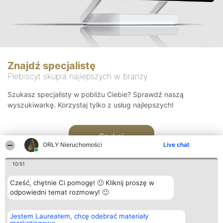
Znajdź specjalistę
Plebiscyt skupia najlepszych w branży
Szukasz specjalisty w pobliżu Ciebie? Sprawdź naszą
wyszukiwarkę. Korzystaj tylko z usług najlepszych!
Szukaj
ORŁY Nieruchomości
Live chat
10:51
Cześć, chętnie Ci pomogę! 🙂 Kliknij proszę w
odpowiedni temat rozmowy! 🙂
Organizator plebiscytu
Plebiscyt
Kontakt
Jestem Laureatem, chcę odebrać materiały
Bright Side Solutions sp. z o.
Laureaci
Kontakt