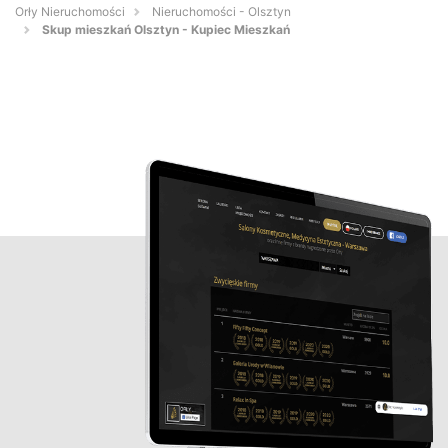
Orły Nieruchomości
Nieruchomości - Olsztyn
Skup mieszkań Olsztyn - Kupiec Mieszkań