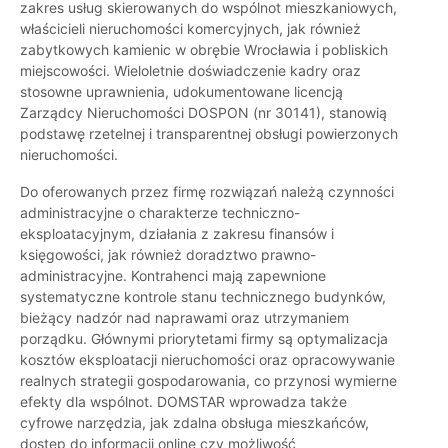
zakres usług skierowanych do wspólnot mieszkaniowych,
właścicieli nieruchomości komercyjnych, jak również
zabytkowych kamienic w obrębie Wrocławia i pobliskich
miejscowości. Wieloletnie doświadczenie kadry oraz
stosowne uprawnienia, udokumentowane licencją
Zarządcy Nieruchomości DOSPON (nr 30141), stanowią
podstawę rzetelnej i transparentnej obsługi powierzonych
nieruchomości.
Do oferowanych przez firmę rozwiązań należą czynności
administracyjne o charakterze techniczno-
eksploatacyjnym, działania z zakresu finansów i
księgowości, jak również doradztwo prawno-
administracyjne. Kontrahenci mają zapewnione
systematyczne kontrole stanu technicznego budynków,
bieżący nadzór nad naprawami oraz utrzymaniem
porządku. Głównymi priorytetami firmy są optymalizacja
kosztów eksploatacji nieruchomości oraz opracowywanie
realnych strategii gospodarowania, co przynosi wymierne
efekty dla wspólnot. DOMSTAR wprowadza także
cyfrowe narzędzia, jak zdalna obsługa mieszkańców,
dostęp do informacji online czy możliwość