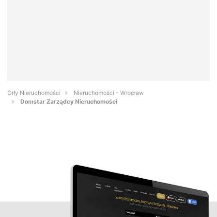
Orły Nieruchomości
Nieruchomości - Wrocław
Domstar Zarządcy Nieruchomości