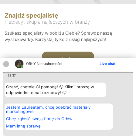
Znajdź specjalistę
Plebiscyt skupia najlepszych w branży
Szukasz specjalisty w pobliżu Ciebie? Sprawdź naszą
wyszukiwarkę. Korzystaj tylko z usług najlepszych!
Szukaj
ORŁY Nieruchomości
Live chat
22:37
Cześć, chętnie Ci pomogę! 🙂 Kliknij proszę w
odpowiedni temat rozmowy! 🙂
Organizator plebiscytu
Plebiscyt
Kontakt
Jestem Laureatem, chcę odebrać materiały
Bright Side Solutions sp. z o.
Laureaci
Kontakt
marketingowe
o. sp. k.
Lista
ul. Ruska 22
wszystkich
Chcę zgłosić swoją firmę do Orłów
Wrocław 50-079
Laureatów
Mam inną sprawę
KRS 0000749100 | Regon
Zasady
381313360 | NIP 8943132676
Regulamin
+48 508 492 400
Polityka