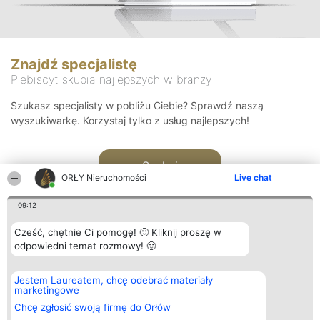
Znajdź specjalistę
Plebiscyt skupia najlepszych w branży
Szukasz specjalisty w pobliżu Ciebie? Sprawdź naszą
wyszukiwarkę. Korzystaj tylko z usług najlepszych!
Szukaj
ORŁY Nieruchomości
Live chat
09:12
Cześć, chętnie Ci pomogę! 🙂 Kliknij proszę w
odpowiedni temat rozmowy! 🙂
Organizator plebiscytu
Plebiscyt
Kontakt
Jestem Laureatem, chcę odebrać materiały
Bright Side Solutions sp. z o.
Laureaci
Kontakt
marketingowe
o. sp. k.
Lista
ul. Ruska 22
wszystkich
Chcę zgłosić swoją firmę do Orłów
Wrocław 50-079
Laureatów