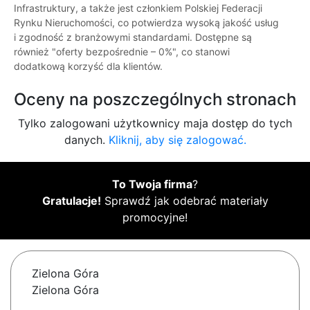
Infrastruktury, a także jest członkiem Polskiej Federacji
Rynku Nieruchomości, co potwierdza wysoką jakość usług
i zgodność z branżowymi standardami. Dostępne są
również "oferty bezpośrednie – 0%", co stanowi
dodatkową korzyść dla klientów.
Oceny na poszczególnych stronach
Tylko zalogowani użytkownicy maja dostęp do tych
danych.
Kliknij, aby się zalogować.
To Twoja firma
?
Gratulacje!
Sprawdź jak odebrać materiały
promocyjne!
Zielona Góra
Zielona Góra