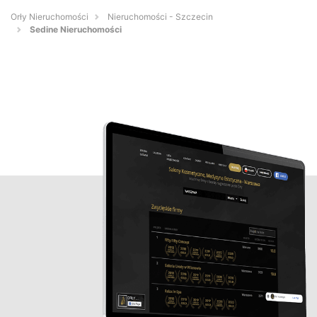
Orły Nieruchomości
Nieruchomości - Szczecin
Sedine Nieruchomości