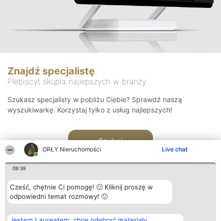
Znajdź specjalistę
Plebiscyt skupia najlepszych w branży
Szukasz specjalisty w pobliżu Ciebie? Sprawdź naszą
wyszukiwarkę. Korzystaj tylko z usług najlepszych!
Szukaj
ORŁY Nieruchomości
Live chat
09:39
Cześć, chętnie Ci pomogę! 🙂 Kliknij proszę w
odpowiedni temat rozmowy! 🙂
Organizator plebiscytu
Plebiscyt
Kontakt
Jestem Laureatem, chcę odebrać materiały
Bright Side Solutions sp. z o.
Laureaci
Kontakt