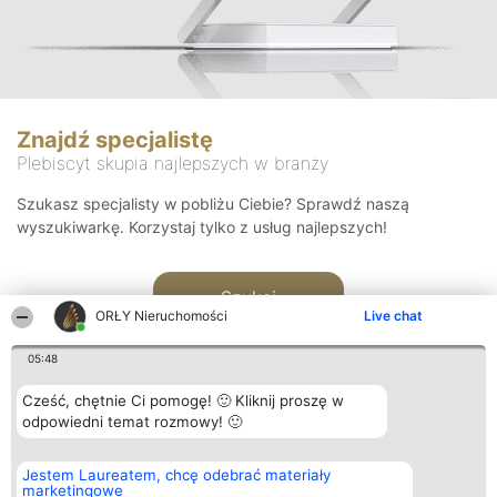
Znajdź specjalistę
Plebiscyt skupia najlepszych w branży
Szukasz specjalisty w pobliżu Ciebie? Sprawdź naszą
wyszukiwarkę. Korzystaj tylko z usług najlepszych!
Szukaj
ORŁY Nieruchomości
Live chat
05:48
Cześć, chętnie Ci pomogę! 🙂 Kliknij proszę w
odpowiedni temat rozmowy! 🙂
Organizator plebiscytu
Plebiscyt
Kontakt
Jestem Laureatem, chcę odebrać materiały
Bright Side Solutions sp. z o.
Laureaci
Kontakt
marketingowe
o. sp. k.
Lista