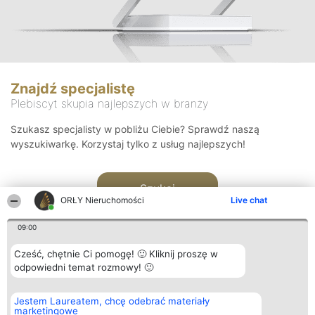
Znajdź specjalistę
Plebiscyt skupia najlepszych w branży
Szukasz specjalisty w pobliżu Ciebie? Sprawdź naszą
wyszukiwarkę. Korzystaj tylko z usług najlepszych!
Szukaj
ORŁY Nieruchomości
Live chat
09:00
Cześć, chętnie Ci pomogę! 🙂 Kliknij proszę w
odpowiedni temat rozmowy! 🙂
Organizator plebiscytu
Plebiscyt
Kontakt
Jestem Laureatem, chcę odebrać materiały
Bright Side Solutions sp. z o.
Laureaci
Kontakt
marketingowe
o. sp. k.
Lista