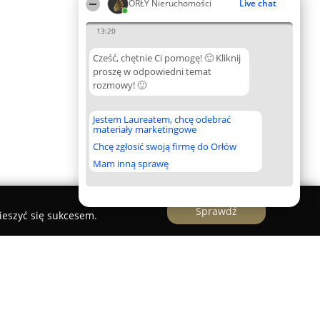
ORŁY Nieruchomości
Live chat
13:20
Cześć, chętnie Ci pomogę! 🙂 Kliknij
proszę w odpowiedni temat
rozmowy! 🙂
Jestem Laureatem, chcę odebrać
materiały marketingowe
Chcę zgłosić swoją firmę do Orłów
Mam inną sprawę
Sprawdź
ieszyć się sukcesem.