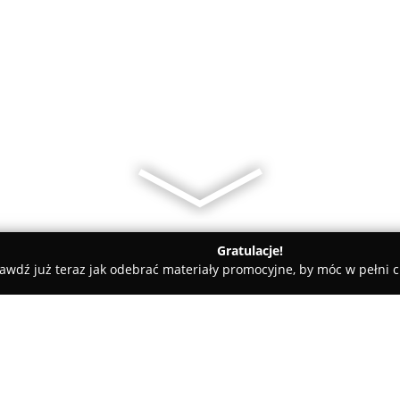
Gratulacje!
awdź już teraz jak odebrać materiały promocyjne, by móc w pełni c
ola
BIP Smart Nieruchomości