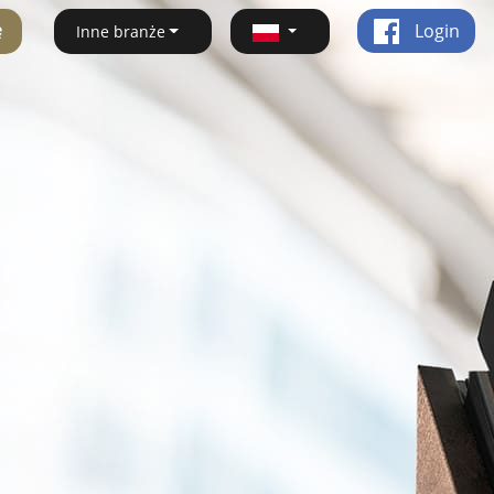
ę
Login
Inne branże