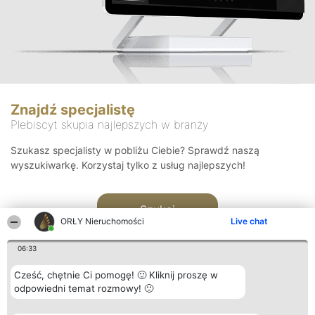
Znajdź specjalistę
Plebiscyt skupia najlepszych w branży
Szukasz specjalisty w pobliżu Ciebie? Sprawdź naszą
wyszukiwarkę. Korzystaj tylko z usług najlepszych!
Szukaj
ORŁY Nieruchomości
Live chat
06:33
Cześć, chętnie Ci pomogę! 🙂 Kliknij proszę w
odpowiedni temat rozmowy! 🙂
Organizator plebiscytu
Plebiscyt
Kontakt