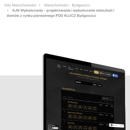
Orły Nieruchomości
Nieruchomości - Bydgoszcz
AJN Wykończenia - projektowanie i wykańczanie mieszkań i
domów z rynku pierwotnego POD KLUCZ Bydgoszcz